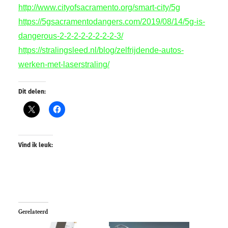
http://www.cityofsacramento.org/smart-city/5g
https://5gsacramentodangers.com/2019/08/14/5g-is-
dangerous-2-2-2-2-2-2-2-2-3/
https://stralingsleed.nl/blog/zelfrijdende-autos-
werken-met-laserstraling/
Dit delen:
Vind ik leuk:
Gerelateerd