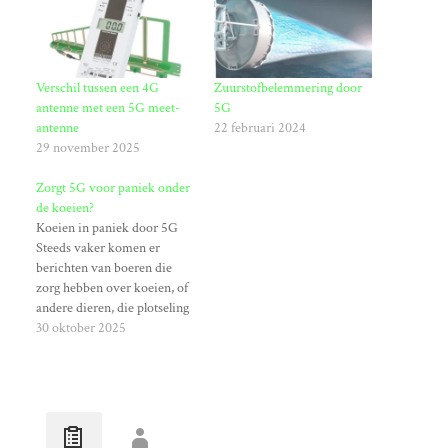
Verschil tussen een 4G
Zuurstofbelemmering door
antenne met een 5G meet-
5G
antenne
22 februari 2024
29 november 2025
Zorgt 5G voor paniek onder
de koeien?
Koeien in paniek door 5G
Steeds vaker komen er
berichten van boeren die
zorg hebben over koeien, of
andere dieren, die plotseling
in paniek raken en moeilijk
30 oktober 2025
te kalmeren zijn. Er zijn
inmiddels concrete
aanwijzingen dat dit
veroorzaakt wordt door het
nieuwe zendnetwerk ‘5G’.
5G wat de vijfde generatie