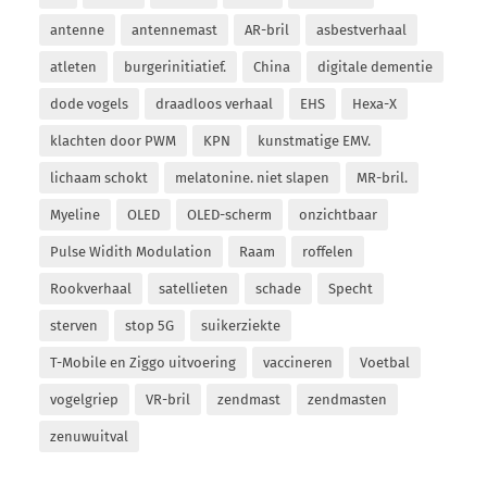
antenne
antennemast
AR-bril
asbestverhaal
atleten
burgerinitiatief.
China
digitale dementie
dode vogels
draadloos verhaal
EHS
Hexa-X
klachten door PWM
KPN
kunstmatige EMV.
lichaam schokt
melatonine. niet slapen
MR-bril.
Myeline
OLED
OLED-scherm
onzichtbaar
Pulse Widith Modulation
Raam
roffelen
Rookverhaal
satellieten
schade
Specht
sterven
stop 5G
suikerziekte
T-Mobile en Ziggo uitvoering
vaccineren
Voetbal
vogelgriep
VR-bril
zendmast
zendmasten
zenuwuitval