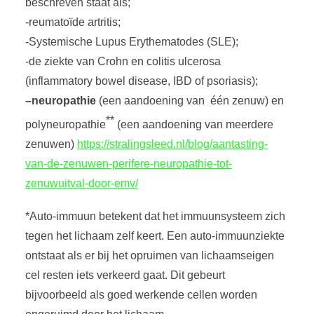
beschreven staat als;
-reumatoïde artritis;
-Systemische Lupus Erythematodes (SLE);
-de ziekte van Crohn en colitis ulcerosa
(inflammatory bowel disease, IBD of psoriasis);
–
neuropathie
(een aandoening van één zenuw) en
**
polyneuropathie
(een aandoening van meerdere
zenuwen)
https://stralingsleed.nl/blog/aantasting-
van-de-zenuwen-perifere-neuropathie-tot-
zenuwuitval-door-emv/
*Auto-immuun betekent dat het immuunsysteem zich
tegen het lichaam zelf keert. Een auto-immuunziekte
ontstaat als er bij het opruimen van lichaamseigen
cel resten iets verkeerd gaat. Dit gebeurt
bijvoorbeeld als goed werkende cellen worden