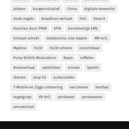
atleten
burgerinitiatief.
China
digitale dementie
dode vogels
draadloos verhaal
EHS
Hexa-X
klachten door PWM
KPN
kunstmatige EMV.
lichaam schokt
melatonine. niet slapen
MR-bril.
Myeline
OLED
OLED-scherm
onzichtbaar
Pulse Widith Modulation
Raam
roffelen
Rookverhaal
satellieten
schade
Specht
sterven
stop 5G
suikerziekte
T-Mobile en Ziggo uitvoering
vaccineren
Voetbal
vogelgriep
VR-bril
zendmast
zendmasten
zenuwuitval