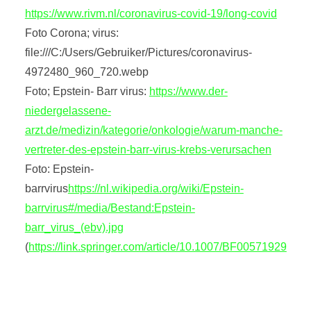
https://www.rivm.nl/coronavirus-covid-19/long-covid
Foto Corona; virus:
file:///C:/Users/Gebruiker/Pictures/coronavirus-
4972480_960_720.webp
Foto; Epstein- Barr virus:
https://www.der-
niedergelassene-
arzt.de/medizin/kategorie/onkologie/warum-manche-
vertreter-des-epstein-barr-virus-krebs-verursachen
Foto: Epstein-
barrvirus
https://nl.wikipedia.org/wiki/Epstein-
barrvirus#/media/Bestand:Epstein-
barr_virus_(ebv).jpg
(
https://link.springer.com/article/10.1007/BF00571929