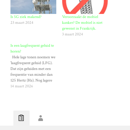
Is 5G ziek makend?
Veroorzaakt de mobiel
23 maart 2024
kanker? De mobiel is niet
gewenst in Frankrijk.
3 maart 2024
Is een laagfrequent geluid te
horen?
Hele lage tonen noemen we
‘laagfrequent geluid (LFG).
Dat zijn geluiden met een
frequentie van minder dan
125 Hertz (Hz). Nog lagere
geluiden noemen we
14 maart 2026
‘infrasoon geluid’. Dat zijn
geluiden met een frequentie
van minder dan 20 Hz. Dit
geluid kun je niet horen,
maar je kunt het wel…