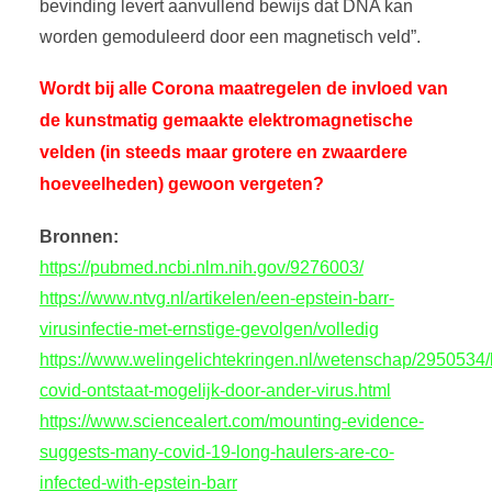
bevinding levert aanvullend bewijs dat DNA kan
worden gemoduleerd door een magnetisch veld”.
Wordt bij alle Corona maatregelen de invloed van
de kunstmatig gemaakte elektromagnetische
velden (in steeds maar grotere en zwaardere
hoeveelheden) gewoon vergeten?
Bronnen:
https://pubmed.ncbi.nlm.nih.gov/9276003/
https://www.ntvg.nl/artikelen/een-epstein-barr-
virusinfectie-met-ernstige-gevolgen/volledig
https://www.welingelichtekringen.nl/wetenschap/2950534/
covid-ontstaat-mogelijk-door-ander-virus.html
https://www.sciencealert.com/mounting-evidence-
suggests-many-covid-19-long-haulers-are-co-
infected-with-epstein-barr