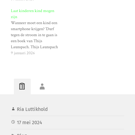
‘infrasoon geluid’. Dat zijn
Laat kinderen kind mogen
geluiden met een frequentie
zijn
van minder dan 20 Hz. Dit
Wanneer moet een kind een
geluid kun je niet horen,
smartphone krijgen? ‘Durf
maar je kunt het wel…
tegen de stroom in te gaan is
een boek van Thijs
Launspach. Thijs Launspach
is psycholoog en stressexpert
9 januari 2026
De weg naar volwassenheid
zit vol met uitdagingen.
Kinderen van nu hebben
daar een wegversperring bij
gekregen met een ongekende
aantrekkingskracht: de
smartphone met…
Ria Luttikhold
17 mei 2024