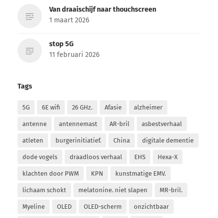
Van draaischijf naar thouchscreen
1 maart 2026
stop 5G
11 februari 2026
Tags
5G
6E wifi
26 GHz.
Afasie
alzheimer
antenne
antennemast
AR-bril
asbestverhaal
atleten
burgerinitiatief.
China
digitale dementie
dode vogels
draadloos verhaal
EHS
Hexa-X
klachten door PWM
KPN
kunstmatige EMV.
lichaam schokt
melatonine. niet slapen
MR-bril.
Myeline
OLED
OLED-scherm
onzichtbaar