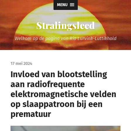
MENU
Stralingsleed
Welkom op de pagina van Ria Lurvink-Luttikhold
17 mei 2024
Invloed van blootstelling
aan radiofrequente
elektromagnetische velden
op slaappatroon bij een
prematuur