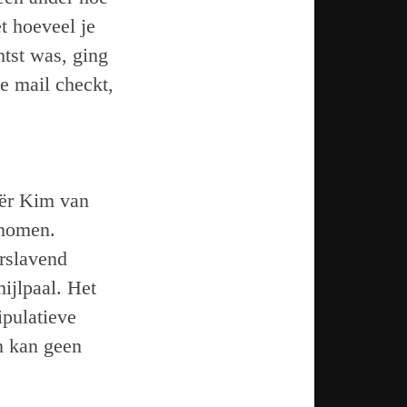
t hoeveel je
htst was, ging
je mail checkt,
iër Kim van
enomen.
erslavend
ijlpaal. Het
pulatieve
n kan geen