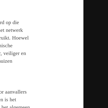
rd op die
het netwerk
bruikt. Hoewel
nische
 veiliger en
huizen
or aanvallers
n is het
r het algemeen