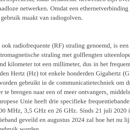
raadloze netwerken. Omdat een ethernetverbinding s
t gebruik maakt van radiogolven.
 ook radiofrequente (RF) straling genoemd, is een 
tromagnetische straling met golflengten uiteenlop
d kilometer tot een millimeter, dus in het frequen
den Hertz (Hz) tot enkele honderden Gigahertz (G
orden gebruikt in de communicatietechniek om d
er te brengen naar een of meer ontvangers, middel
ropese Unie heeft drie specifieke frequentieban
00 MHz, 3,5 GHz en 26 GHz. Sinds 21 juli 2020 i
eband geveild en augustus 2024 zal hoe het nu lij
gebruik worden.