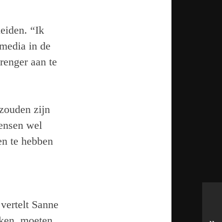
eiden. “Ik
 media in de
renger aan te
 zouden zijn
mensen wel
en te hebben
 vertelt Sanne
eken, moeten