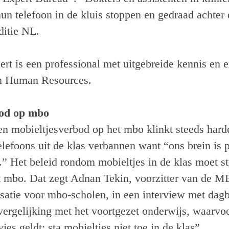
un telefoon in de kluis stoppen en gedraad achter
ditie NL.
rt is een professional met uitgebreide kennis en e
an Human Resources.
bod op mbo
n mobieltjesverbod op het mbo klinkt steeds ha
elefoons uit de klas verbannen want “ons brein is
.” Het beleid rondom mobieltjes in de klas moet s
 mbo. Dat zegt Adnan Tekin, voorzitter van de 
satie voor mbo-scholen, in een interview met dag
vergelijking met het voortgezet onderwijs, waarvo
vies geldt: sta mobieltjes niet toe in de klas”.