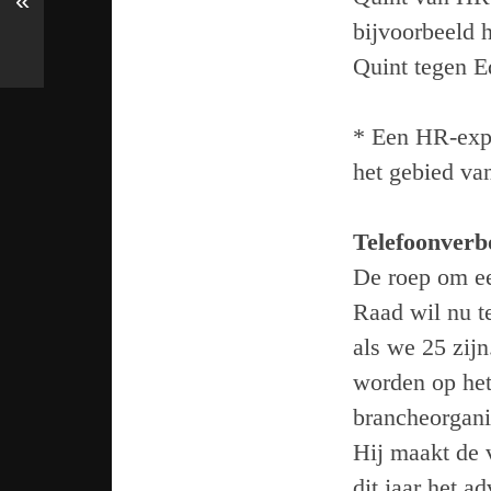
«
bijvoorbeeld h
Quint tegen E
* Een HR-expe
het gebied v
Telefoonver
De roep om ee
Raad wil nu t
als we 25 zijn
worden op het
brancheorgani
Hij maakt de 
dit jaar het ad