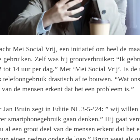
acht Mei Social Vrij, een initiatief om heel de m
e gebruiken. Zelf was hij grootverbruiker: “Ik gebr
 tot 14 uur per dag.” Met ‘Mei Social Vrij’. Is d
telefoongebruik drastisch af te bouwen. “Wat ons 
l van de mensen erkent dat het een probleem is.”
r Jan Bruin zegt in Editie NL 3-5-’24: ” wij wille
ver smartphonegebruik gaan denken.” Hij gaat ver
nu al een groot deel van de mensen erkent dat het
 hun eigen gedrag onder de loep.” Bruin weet als 