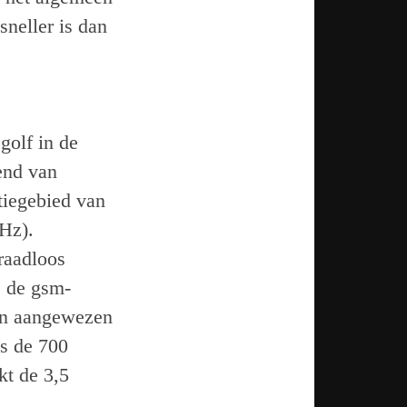
neller is dan
golf in de
end van
tiegebied van
Hz).
raadloos
s de gsm-
den aangewezen
s de 700
kt de 3,5