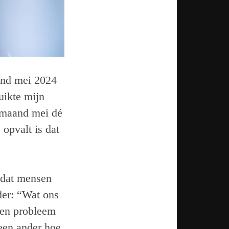
aand mei 2024
uikte mijn
e maand mei dé
opvalt is dat
n dat mensen
der: “Wat ons
 een probleem
geen ander hoe