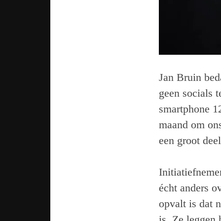
Jan Bruin bed
geen socials t
smartphone 12
maand om ons 
een groot dee
Initiatiefneme
écht anders o
opvalt is dat 
is. Ze leggen