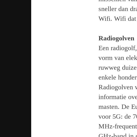
sneller dan d
Wifi. Wifi da
Radiogolven
Een radiogolf,
vorm van elek
ruwweg duizen
enkele honder
Radiogolven w
informatie ov
masten. De Eu
voor 5G: de 7
MHz-frequenti
GHz-band in 