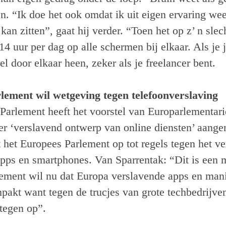
jn. “Ik doe het ook omdat ik uit eigen ervaring wee
 kan zitten”, gaat hij verder. “Toen het op z’ n slec
14 uur per dag op alle schermen bij elkaar. Als je 
nel door elkaar heen, zeker als je freelancer bent.
lement wil wetgeving tegen telefoonverslaving
Parlement heeft het voorstel van Europarlementar
er ‘verslavend ontwerp van online diensten’ aang
 het Europees Parlement op tot regels tegen het v
pps en smartphones. Van Sparrentak: “Dit is een m
ement wil nu dat Europa verslavende apps en mani
npakt want tegen de trucjes van grote techbedrijve
 tegen op”.