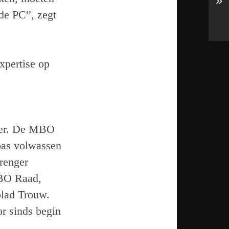
»
 de PC”, zegt
xpertise op
rder. De MBO
 pas volwassen
trenger
MBO Raad,
blad Trouw.
or sinds begin