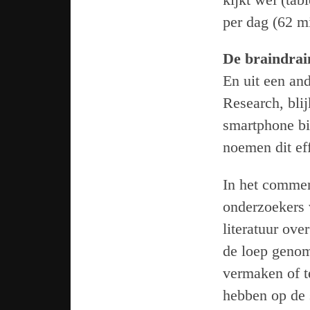
per dag (62 m
De braindrai
En uit een an
Research, blij
smartphone bin
noemen dit eff
In het comment
onderzoekers 
literatuur ov
de loep genom
vermaken of t
hebben op de 