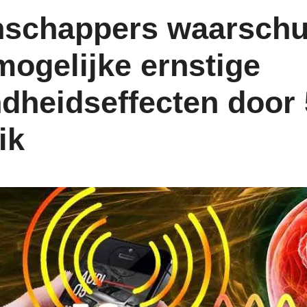
nschappers waarsch
mogelijke ernstige
dheidseffecten door
ik