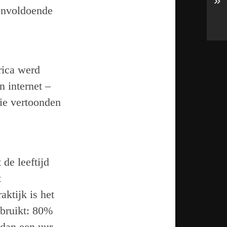
»
onvoldoende
rica werd
 internet –
ie vertoonden
de leeftijd
t
ktijk is het
ebruikt: 80%
 dan een uur