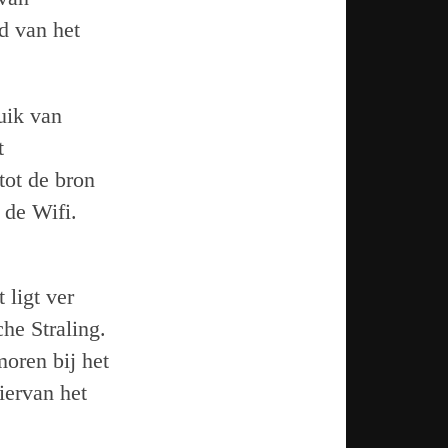
d van het
ruik van
t
tot de bron
 de Wifi.
 ligt ver
he Straling.
oren bij het
iervan het