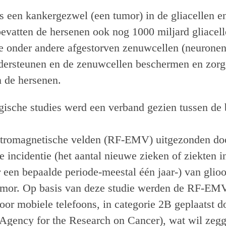
s een kankergezwel (een tumor) in de gliacellen e
evatten de hersenen ook nog 1000 miljard gliacell
ie onder andere afgestorven zenuwcellen (neurone
dersteunen en de zenuwcellen beschermen en zorg
n de hersenen.
gische studies werd een verband gezien tussen de b
ktromagnetische velden (RF-EMV) uitgezonden do
e incidentie (het aantal nieuwe zieken of ziekten i
r een bepaalde periode-meestal één jaar-) van glio
umor. Op basis van deze studie werden de RF-EMV
oor mobiele telefoons, in categorie 2B geplaatst 
l Agency for the Research on Cancer), wat wil zegg