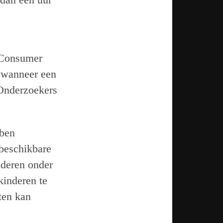
r Consumer
t wanneer een
 Onderzoekers
bben
beschikbare
nderen onder
kinderen te
ten kan