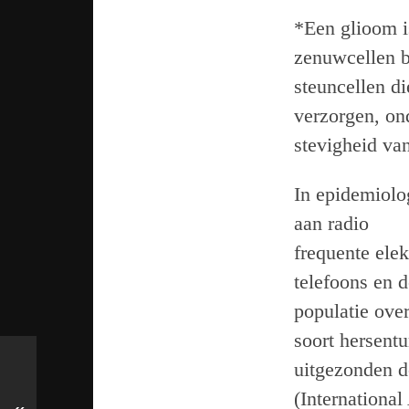
*Een glioom i
zenuwcellen b
steuncellen d
verzorgen, on
stevigheid va
In epidemiolo
aan radio
frequente ele
telefoons en d
populatie ove
soort hersent
uitgezonden d
(Internationa