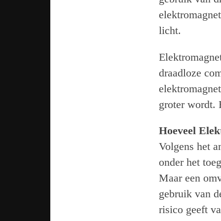
elektromagneti
licht.
Elektromagneti
draadloze com
elektromagneti
groter wordt.
Hoeveel Elek
Volgens het an
onder het toe
Maar een omva
gebruik van d
risico geeft v