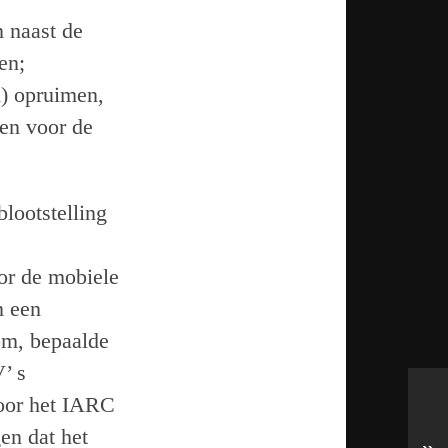
n naast de
en;
n) opruimen,
en voor de
lootstelling
or de mobiele
n een
om, bepaalde
’ s
door het IARC
en dat het