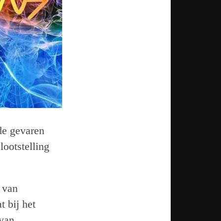
de gevaren
lootstelling
 van
t bij het
 van