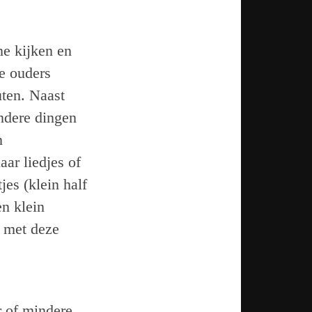
ne kijken en
e ouders
uten. Naast
andere dingen
n
aar liedjes of
jes (klein half
en klein
e met deze
r of mindere