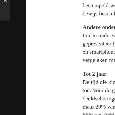
«
bestempeld we
bewijs beschi
Andere onde
In een onderz
gepresenteerd
en smartphone
vergeleken me
Tot 2 jaar
De tijd die k
toe. Voor de 
beeldschermge
maar 20% van 
kijkt wel (tab