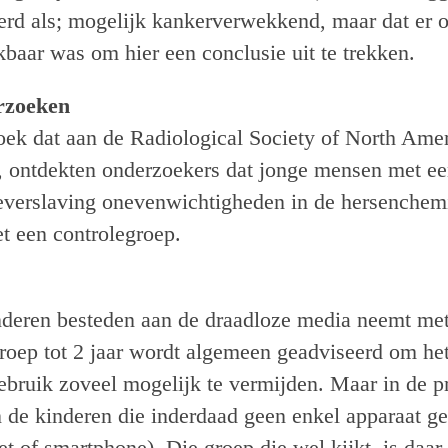
rd als; mogelijk kankerverwekkend, maar dat er 
kbaar was om hier een conclusie uit te trekken.
rzoeken
oek dat aan de Radiological Society of North Ame
, ontdekten onderzoekers dat jonge mensen met een
verslaving onevenwichtigheden in de hersenchem
t een controlegroep.
inderen besteden aan de draadloze media neemt met 
groep tot 2 jaar wordt algemeen geadviseerd om he
bruik zoveel mogelijk te vermijden. Maar in de pra
de kinderen die inderdaad geen enkel apparaat g
let of smartphone). Die groep die wel kijkt, is daar