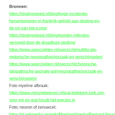
Bronnen:
https://stralingsleed.nl/blog/hoge-incidentie-
hersentumoren-in-frankrijk-gelinkt-aan-straling-en-
de-rol-van-het-icnirp/
https://stralingsleed.nl/blog/worden-infecties-
versneld-door-de-draadloze-straling/
https://www.spierziekten.nl/overzicht/multifocale-
motorische-neuropathie/oorzaak-en-verschijnselen/
https://www.spierziekten.nl/overzicht/chronische-
idiopathische-axonale-polyneuropathie/oorzaak-en-
verschijnselen/
Foto myeline afbraak:
https://www.mijnziekeleven.nl/wat-betekent-ziek-zijn-
voor-mij-en-wat-houdt-het-precies-in
Foto; neuron of zenuwcel;
https://nl.wikipedia.org/wiki/Myeline#/media/Bestand:Neur