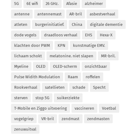
5G
6E wifi
26 GHz.
Afasie
alzheimer
antenne
antennemast
AR-bril
asbestverhaal
atleten
burgerinitiatief.
China
digitale dementie
dode vogels
draadloos verhaal
EHS
Hexa-X
klachten door PWM
KPN
kunstmatige EMV.
lichaam schokt
melatonine. niet slapen
MR-bril.
Myeline
OLED
OLED-scherm
onzichtbaar
Pulse Widith Modulation
Raam
roffelen
Rookverhaal
satellieten
schade
Specht
sterven
stop 5G
suikerziekte
T-Mobile en Ziggo uitvoering
vaccineren
Voetbal
vogelgriep
VR-bril
zendmast
zendmasten
zenuwuitval