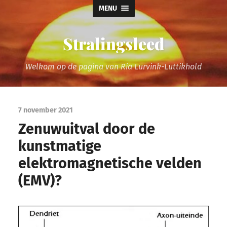
MENU
Stralingsleed
Welkom op de pagina van Ria Lurvink-Luttikhold
7 november 2021
Zenuwuitval door de
kunstmatige
elektromagnetische velden
(EMV)?