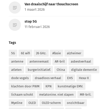
Van draaischijf naar thouchscreen
1 maart 2026
stop 5G
11 februari 2026
Tags
5G
6E wifi
26 GHz.
Afasie
alzheimer
antenne
antennemast
AR-bril
asbestverhaal
atleten
burgerinitiatief.
China
digitale dementie
dode vogels
draadloos verhaal
EHS
Hexa-X
klachten door PWM
KPN
kunstmatige EMV.
lichaam schokt
melatonine. niet slapen
MR-bril.
Myeline
OLED
OLED-scherm
onzichtbaar