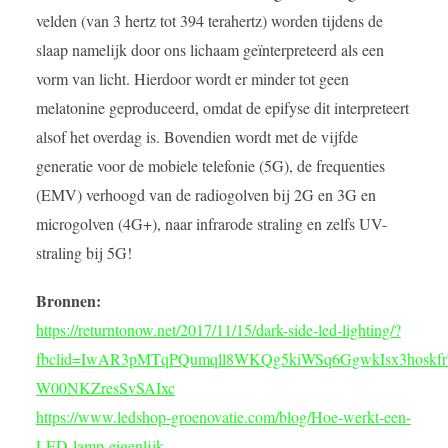
velden (van 3 hertz tot 394 terahertz) worden tijdens de
slaap namelijk door ons lichaam geïnterpreteerd als een
vorm van licht. Hierdoor wordt er minder tot geen
melatonine geproduceerd, omdat de epifyse dit interpreteert
alsof het overdag is. Bovendien wordt met de vijfde
generatie voor de mobiele telefonie (5G), de frequenties
(EMV) verhoogd van de radiogolven bij 2G en 3G en
microgolven (4G+), naar infrarode straling en zelfs UV-
straling bij 5G!
Bronnen:
https://returntonow.net/2017/11/15/dark-side-led-lighting/?
fbclid=IwAR3pMTqPQumqll8WKQg5kiWSq6GgwkIsx3hoskf
W00NKZresSvSAIxc
https://www.ledshop-groenovatie.com/blog/Hoe-werkt-een-
LED-lamp-eigenlijk