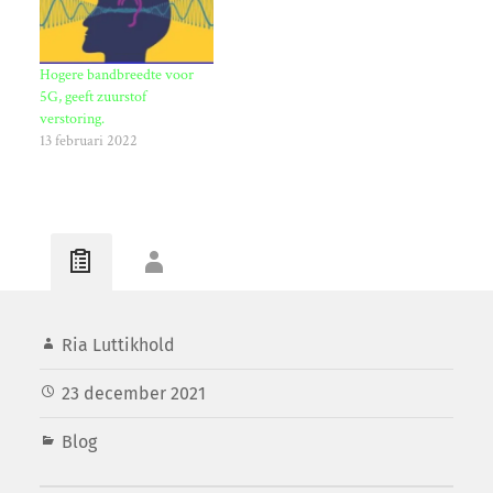
daar een wegversperring bij
gekregen met een ongekende
aantrekkingskracht: de
Hogere bandbreedte voor
smartphone met…
5G, geeft zuurstof
verstoring.
13 februari 2022
Ria Luttikhold
23 december 2021
Blog