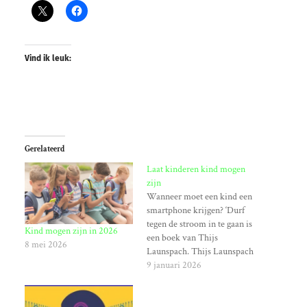
Vind ik leuk:
Gerelateerd
Laat kinderen kind mogen
zijn
Wanneer moet een kind een
smartphone krijgen? ‘Durf
tegen de stroom in te gaan is
Kind mogen zijn in 2026
een boek van Thijs
8 mei 2026
Launspach. Thijs Launspach
is psycholoog en stressexpert
9 januari 2026
De weg naar volwassenheid
zit vol met uitdagingen.
Kinderen van nu hebben