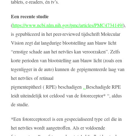
tablets, e-readers, én tv’s.
Een recente studie
(
https://www.ncbi.nlm.nih.gov/pmc/articles/PMC4734149/
),
is
gepubliceerd in het peer-reviewed tijdschrift Molecular
Vision zegt dat langdurige blootstelling aan blauw licht
“ernstige schade aan het netvlies kan veroorzaken”. Zelfs
korte perioden van blootstelling aan blauw licht (zoals een
tegenligger in de auto) kunnen de gepigmenteerde laag van
het netvlies of retinaal
pigmentepitheel ( RPE) beschadigen
.
Beschadigde RPE
leidt uiteindelijk tot celdood van de fotoreceptor* “, aldus
de studie.
*Een fotoreceptorcel is een gespecialiseerd type cel die in
het netvlies wordt aangetroffen. Als er voldoende