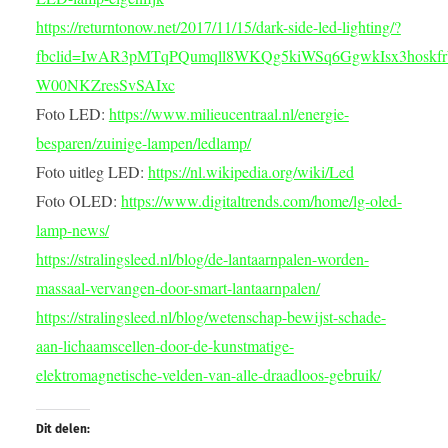
https://returntonow.net/2017/11/15/dark-side-led-lighting/?
fbclid=IwAR3pMTqPQumqll8WKQg5kiWSq6GgwkIsx3hoskf
W00NKZresSvSAIxc
Foto LED:
https://www.milieucentraal.nl/energie-
besparen/zuinige-lampen/ledlamp/
Foto uitleg LED:
https://nl.wikipedia.org/wiki/Led
Foto OLED:
https://www.digitaltrends.com/home/lg-oled-
lamp-news/
https://stralingsleed.nl/blog/de-lantaarnpalen-worden-
massaal-vervangen-door-smart-lantaarnpalen/
https://stralingsleed.nl/blog/wetenschap-bewijst-schade-
aan-lichaamscellen-door-de-kunstmatige-
elektromagnetische-velden-van-alle-draadloos-gebruik/
Dit delen: