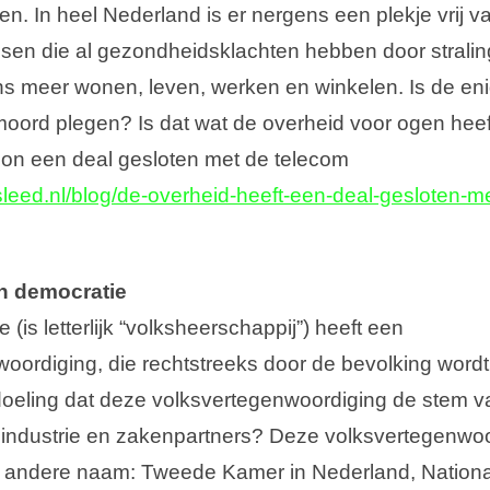
en. In heel Nederland is er nergens een plekje vrij v
sen die al gezondheids­klachten hebben door strali
gens meer wonen, leven, werken en winkelen. Is de en
oord plegen? Is dat wat de overheid voor ogen heef
on een deal gesloten met de telecom
ngsleed.nl/blog/de-overheid-heeft-een-deal-gesloten-m
n democratie
(is letterlijk “volksheerschappij”) heeft een
oordiging, die rechtstreeks door de bevolking wordt
doeling dat deze volksvertegenwoordiging de stem va
 industrie en zakenpartners? Deze volksvertegenwoo
en andere naam: Tweede Kamer in Nederland, Nation