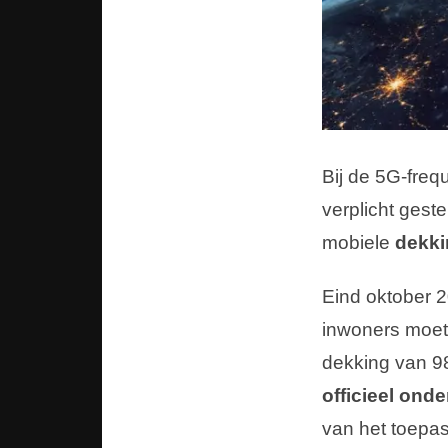
Bij de 5G-freq
verplicht gest
mobiele
dekki
Eind oktober 2
inwoners moete
dekking van 98
officieel ond
van het toepas