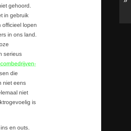
»
iet gehoord.
t in gebruik
officieel lopen
rs in ons land.
loze
h serieus
lecombedrijven-
sen die
 niet eens
lemaal niet
ktrogevoelig is
ins en outs.