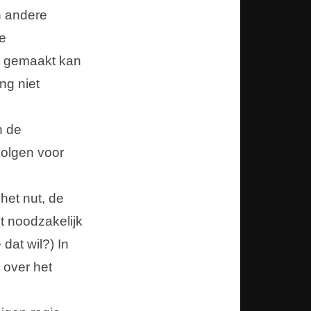
n andere
ge
ik gemaakt kan
ng niet
n de
volgen voor
het nut, de
t noodzakelijk
dat wil?) In
 over het