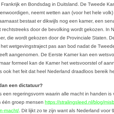
n Frankrijk en Bondsdag in Duitsland. De Tweede K
genwoordigen, neemt wetten aan (voor het hele volk) 
aarnaast bestaat er dikwijls nog een kamer, een sena
 rechtstreeks door de bevolking wordt gekozen. In N
r, die wordt gekozen door de Provinciale Staten. D
 het wetgevingstraject pas aan bod nadat de Twee
heeft aangenomen. De Eerste Kamer kan een wetsvoo
 maar formeel kan de Kamer het wetsvoorstel of aa
 ook het feit dat heel Nederland draadloos bereik he
dan een dictatuur?
is een regeringsvorm waarin alle macht in handen is
an één groep mensen
https://stralingsleed.nl/blog/mis
n-macht/
. Dit lijkt zo te zijn want als Nederland voo