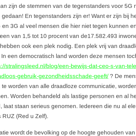
dan zijn de stemmen van de tegenstanders voor 5G n
 gedaan! En tegenstanders zijn er! Want er zijn bij he
n 3G al veel mensen die hier niet tegen kunnen en 
teen van 1,5 tot 10 procent van de17.582.493 inwone
ebben ook een plek nodig. Een plek vrij van draad
 In een democratisch land worden deze mensen toc
s://stralingsleed.nl/blog/een-bewijs-dat-ceo-s-van-te
adloos-gebruik-gezondheidsschade-geeft/
? De men
 te worden van alle draadloze communicatie, worden
en. Worden behandeld als lastige personen en al he
d, laat staan serieus genomen. Iedereen die nu al ele
s RUZ (Red u Zelf).
tie wordt de bevolking op de hoogte gehouden van 