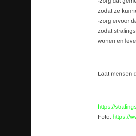
-zorg dat geme
zodat ze kunne
-zorg ervoor d
zodat straling
wonen en leve
Laat mensen di
https://stralin
Foto:
https://