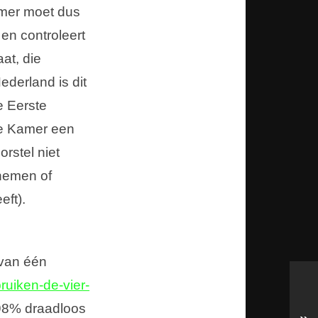
amer moet dus
en controleert
at, die
ederland is dit
e Eerste
de Kamer een
rstel niet
nnemen of
eft).
 van één
bruiken-de-vier-
r 98% draadloos