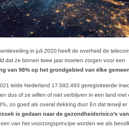
uentieveiling in juli 2020 heeft de overheid de teleco
eld dat ze binnen twee jaar moeten zorgen voor een
ng van 98% op het grondgebied van élke gemeen
021 telde Nederland 17.582.493 geregistreerde inwo
n dus of ze willen of niet verblijven in een land me
%, zo goed als overal dekking dus! En dat terwijl e
erzoek is gedaan
naar de gezondheidsrisico’s va
sen van het voorzorgsprincipe worden we als bevolk