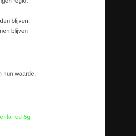
igen regio,
den blijven,
nen blijven
in hun waarde.
er-la-red-5g