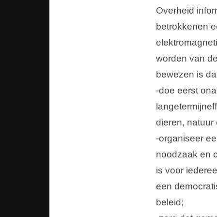
Overheid info
betrokkenen ee
elektromagneti
worden van de 
bewezen is dat
-doe eerst ona
langetermijnef
dieren, natuur 
-organiseer ee
noodzaak en c
is voor iedere
een democrati
beleid;