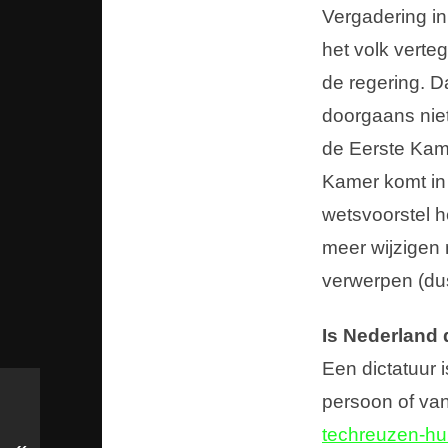
Vergadering i
het volk verte
de regering. D
doorgaans niet
de Eerste Kame
Kamer komt in
wetsvoorstel 
meer wijzigen
verwerpen (dus
Is Nederland 
Een dictatuur 
persoon of v
techreuzen-hu