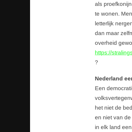
als proefkonijn
te wonen. Men
letterlijk ner
dan maar zelfm
overheid gewo
https://strali
?
Nederland ee
Een democratie 
volksvertegenw
het niet de be
en niet van de
in elk land e