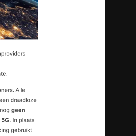
mproviders
te
.
ners. Alle
t een draadloze
r nog
geen
n 5G
. In plaats
ing gebruikt