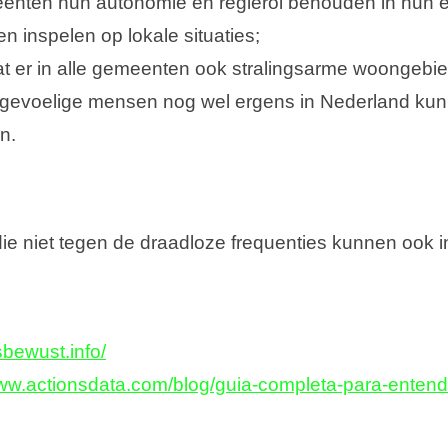
enten hun autonomie en regierol behouden in hun e
n inspelen op lokale situaties;
at er in alle gemeenten ook stralingsarme woongebie
sgevoelige mensen nog wel ergens in Nederland kun
n.
e niet tegen de draadloze frequenties kunnen ook 
gsbewust.info/
www.actionsdata.com/blog/guia-completa-para-entend