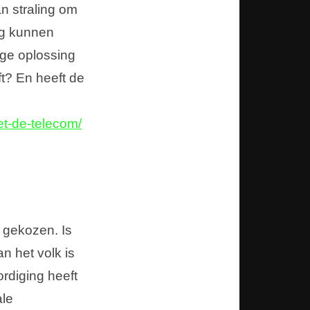
an straling om
ng kunnen
ige oplossing
t? En heeft de
et-de-telecom/
 gekozen. Is
n het volk is
rdiging heeft
ale