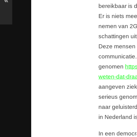
«
bereikbaar is 
Er is niets mee
nemen van 2G e
schattingen ui
Deze mensen h
communicatie.
genomen
http
weten-dat-dra
aangeven ziek
serieus genom
naar geluister
in Nederland i
In een democra