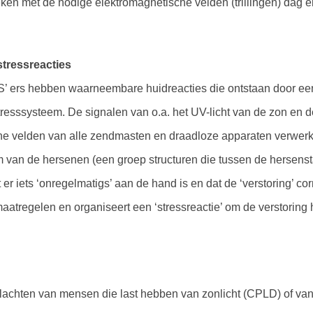
ken met de nodige elektromagnetische velden (trillingen) dag e
stressreacties
’ ers hebben waarneembare huidreacties die ontstaan door een
resssysteem. De signalen van o.a. het UV-licht van de zon en 
he velden van alle zendmasten en draadloze apparaten verwerk
m van de hersenen (een groep structuren die tussen de hersens
er iets ‘onregelmatigs’ aan de hand is en dat de ‘verstoring’ cor
aatregelen en organiseert een ‘stressreactie’ om de verstoring 
achten van mensen die last hebben van zonlicht (CPLD) of va