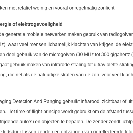
eken met relatief weinig en vooral onregelmatig zonlicht.
lergie of elektrogevoeligheid
e generatie mobiele netwerken maken gebruik van radiogolven (
), waar veel mensen lichamelijk klachten van krijgen, de elek
en deel gebruik van de microgolven (30 MHz tot 300 gigahertz 
aat gebruik maken van infrarode straling tot ultraviolette straling
ng, die net als de natuurlijke stralen van de zon, voor veel kla
aging Detection And Ranging gebruikt infrarood, zichtbaar of ultr
n. Het time-of-flight-principe wordt gebruikt om de afstand tuss
frijdende auto’s) en objecten te bepalen. De zender zendt lichtp
 tijdsduur tussen zenden en ontvangen van gereflecteerde foto