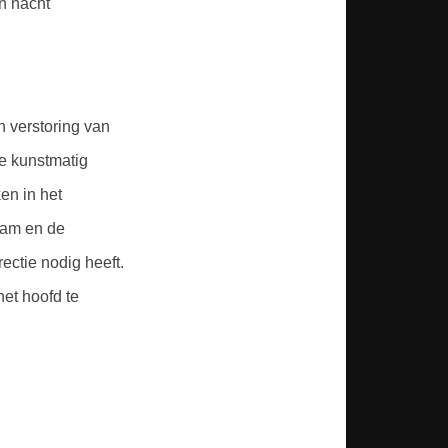
n nacht
 verstoring van
de kunstmatig
en in het
tam en de
rectie nodig heeft.
het hoofd te
n