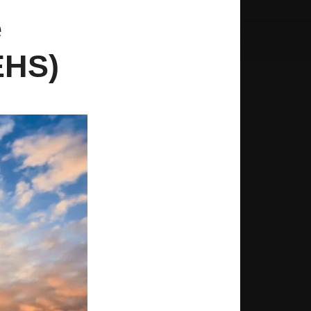
e
EHS)