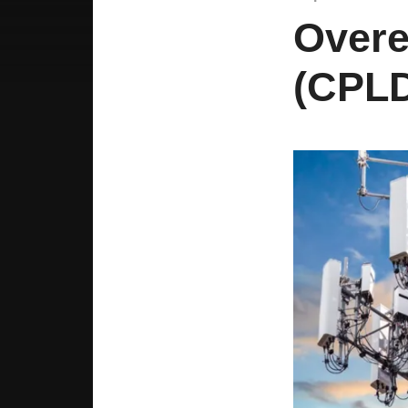
Overe
(CPLD