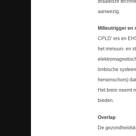
draadloze technie
aanwezig.
Milieutrigger en 
CPLD’ ers en EHS
het immuun- en st
elektromagnetisc
limbische systee
hersenschors) dat 
Het brein neemt m
bieden.
Overlap
De gezondheidskl