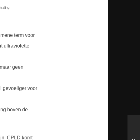
raling.
gemene term voor
t ultraviolette
, maar geen
l gevoeliger voor
ling boven de
 zijn. CPLD komt