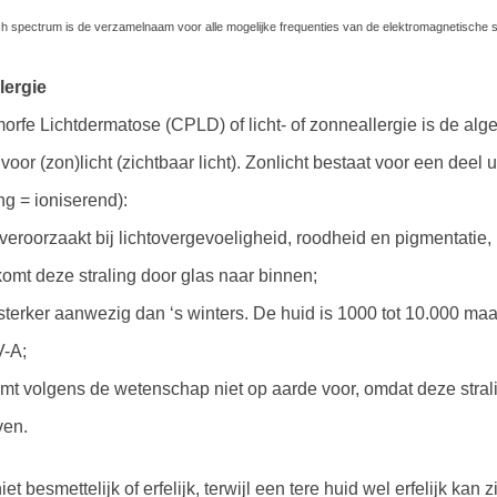
h spectrum is de verzamelnaam voor alle mogelijke frequenties van de elektromagnetische st
lergie
rfe Lichtdermatose (CPLD) of licht- of zonneallergie is de al
oor (zon)licht (zichtbaar licht). Zonlicht bestaat voor een deel ui
ing = ioniserend):
 veroorzaakt bij lichtovergevoeligheid, roodheid en pigmentatie
mt deze straling door glas naar binnen;
sterker aanwezig dan ‘s winters. De huid is 1000 tot 10.000 maa
V-A;
komt volgens de wetenschap niet op aarde voor, omdat deze stra
ven.
iet besmettelijk of erfelijk, terwijl een tere huid wel erfelijk kan