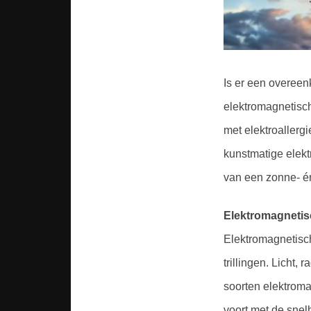
Is er een overeen
elektromagnetisch
met elektroallerg
kunstmatige elek
van een zonne- én
Elektromagnetisc
Elektromagnetisch
trillingen. Licht,
soorten elektroma
voort met de snelh