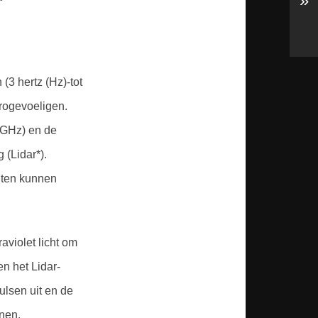
»
3 hertz (Hz)-tot
trogevoeligen.
(GHz) en de
 (Lidar*).
chten kunnen
aviolet licht om
en het Lidar-
ulsen uit en de
nen.