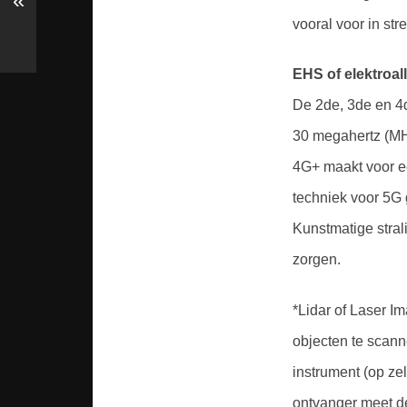
«
vooral voor in str
EHS of elektroal
De 2de, 3de en 4d
30 megahertz (MHz
4G+ maakt voor e
techniek voor 5G g
Kunstmatige strali
zorgen.
*Lidar of Laser Im
objecten te scanne
instrument (op zel
ontvanger meet de