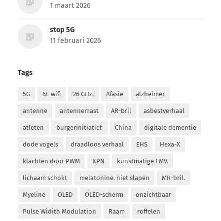
1 maart 2026
stop 5G
11 februari 2026
Tags
5G
6E wifi
26 GHz.
Afasie
alzheimer
antenne
antennemast
AR-bril
asbestverhaal
atleten
burgerinitiatief.
China
digitale dementie
dode vogels
draadloos verhaal
EHS
Hexa-X
klachten door PWM
KPN
kunstmatige EMV.
lichaam schokt
melatonine. niet slapen
MR-bril.
Myeline
OLED
OLED-scherm
onzichtbaar
Pulse Widith Modulation
Raam
roffelen