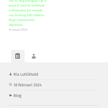
van 5G mag doorgaan. Op 12
dan de gemiddelde mens.
maart jl. heeft de rechtbank
Ongeveer 15-20% van de
in Rotterdam het verzoek
mensen is…
van Stichting EHS (Elektro
Hyper Sensitiviteit)
afgewezen.
16 maart 2024
Ria Luttikhold
18 februari 2024
Blog