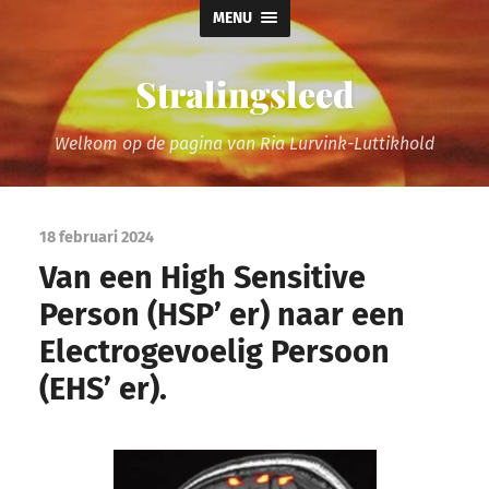
MENU
Stralingsleed
Welkom op de pagina van Ria Lurvink-Luttikhold
18 februari 2024
Van een High Sensitive
Person (HSP’ er) naar een
Electrogevoelig Persoon
(EHS’ er).