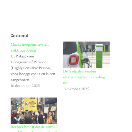
Gerelateerd
Maakt hoogsensitiviteit
elektrogevoelig?
HSP staat voor
Hoogsensitief Persoon
(Highly Sensitive Person,
De laadpalen zenden
voor hooggevoelig en is een
elektromagetische straling
aangeboren
uit
persoonlijkheidskenmerk
16 december 2025
19 oktober 2025
waarbij iemand intenser
reageert op zowel interne
(gevoelens) als externe
(prikkels zoals geluid, licht)
stimuli, wat leidt tot een
diepere verwerking en
Rechter beslist dat de uitrol
sneller overprikkeld raken