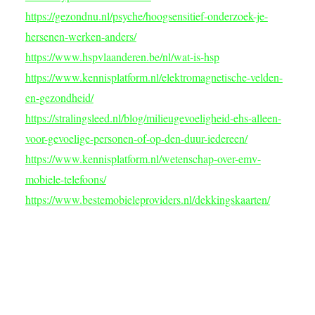
https://gezondnu.nl/psyche/hoogsensitief-onderzoek-je-
hersenen-werken-anders/
https://www.hspvlaanderen.be/nl/wat-is-hsp
https://www.kennisplatform.nl/elektromagnetische-velden-
en-gezondheid/
https://stralingsleed.nl/blog/milieugevoeligheid-ehs-alleen-
voor-gevoelige-personen-of-op-den-duur-iedereen/
https://www.kennisplatform.nl/wetenschap-over-emv-
mobiele-telefoons/
https://www.bestemobieleproviders.nl/dekkingskaarten/