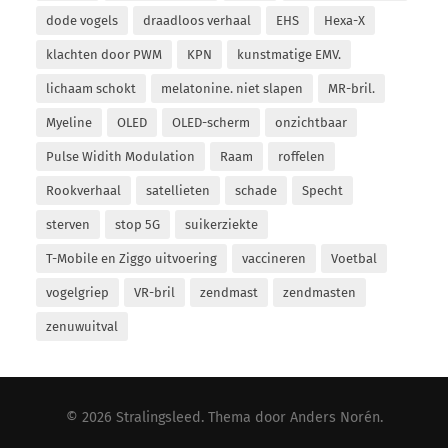
dode vogels
draadloos verhaal
EHS
Hexa-X
klachten door PWM
KPN
kunstmatige EMV.
lichaam schokt
melatonine. niet slapen
MR-bril.
Myeline
OLED
OLED-scherm
onzichtbaar
Pulse Widith Modulation
Raam
roffelen
Rookverhaal
satellieten
schade
Specht
sterven
stop 5G
suikerziekte
T-Mobile en Ziggo uitvoering
vaccineren
Voetbal
vogelgriep
VR-bril
zendmast
zendmasten
zenuwuitval
© 2026
Stralingsleed
. Thema door
Anders Norén
.