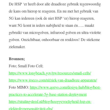
De HSP ‘er heeft door alle draadloze gebruik tegenwoordig
de kans om hierop te reageren. En nu met het gebruik van
5G kan iedereen (ook de niet HSP ‘er) hierop reageren,
want 5G komt in ieders nabijheid te staan én….. maakt
gebruikt van microgolven, infrarood golven en ultra-violette
golven. Onzichtbaar, onhoorbaar en reukloos! De stiekeme
ziekmaker.
Bronnen;
Foto; Small Foto Cell;
https://www.longbeach.gov/pw/resources/small-cells/
https://www.jrseco.com/nl/ziek-van-draadloze-apparaten/
Foto MIMO:
https://www.qorvo.com/design-hub/blog/best-
practices-to-accelerate-5g-base-station-deployment
https://stralingsleed.nl/blog/hooggevoeligheid-hsp-en-
elektrohypersensitiviteit-ehs/