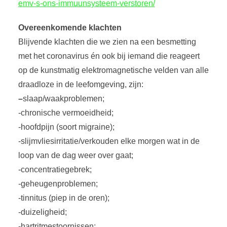
emv-s-ons-immuunsysteem-verstoren/
Overeenkomende klachten
Blijvende klachten die we zien na een besmetting
met het coronavirus én ook bij iemand die reageert
op de kunstmatig elektromagnetische velden van alle
draadloze in de leefomgeving, zijn:
–
slaap/waakproblemen;
-chronische vermoeidheid;
-hoofdpijn (soort migraine);
-slijmvliesirritatie/verkouden elke morgen wat in de
loop van de dag weer over gaat;
-concentratiegebrek;
-geheugenproblemen;
-tinnitus (piep in de oren);
-duizeligheid;
-hartritmestoornissen;