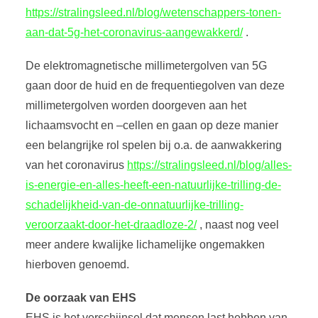
https://stralingsleed.nl/blog/wetenschappers-tonen-
aan-dat-5g-het-coronavirus-aangewakkerd/
.
De elektromagnetische millimetergolven van 5G
gaan door de huid en de frequentiegolven van deze
millimetergolven worden doorgeven aan het
lichaamsvocht en –cellen en gaan op deze manier
een belangrijke rol spelen bij o.a. de aanwakkering
van het coronavirus
https://stralingsleed.nl/blog/alles-
is-energie-en-alles-heeft-een-natuurlijke-trilling-de-
schadelijkheid-van-de-onnatuurlijke-trilling-
veroorzaakt-door-het-draadloze-2/
, naast nog veel
meer andere kwalijke lichamelijke ongemakken
hierboven genoemd.
De oorzaak van EHS
EHS is het verschijnsel dat mensen last hebben van