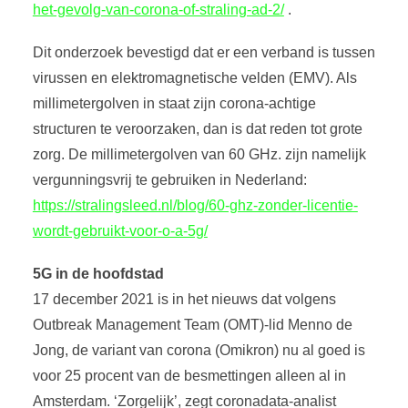
het-gevolg-van-corona-of-straling-ad-2/
.
Dit onderzoek bevestigd dat er een verband is tussen
virussen en elektromagnetische velden (EMV). Als
millimetergolven in staat zijn corona-achtige
structuren te veroorzaken, dan is dat reden tot grote
zorg. De millimetergolven van 60 GHz. zijn namelijk
vergunningsvrij te gebruiken in Nederland:
https://stralingsleed.nl/blog/60-ghz-zonder-licentie-
wordt-gebruikt-voor-o-a-5g/
5G in de hoofdstad
17 december 2021 is in het nieuws dat volgens
Outbreak Management Team (OMT)-lid Menno de
Jong, de variant van corona (Omikron)
nu al goed is
voor 25 procent van de besmettingen alleen al in
Amsterdam. ‘Zorgelijk’, zegt coronadata-analist