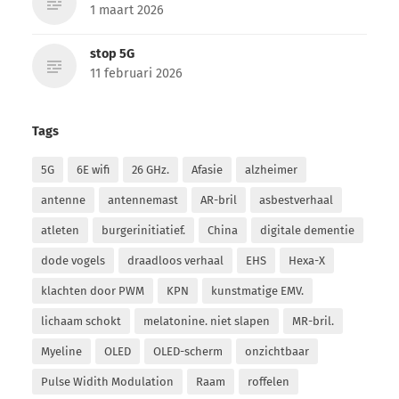
1 maart 2026
stop 5G
11 februari 2026
Tags
5G
6E wifi
26 GHz.
Afasie
alzheimer
antenne
antennemast
AR-bril
asbestverhaal
atleten
burgerinitiatief.
China
digitale dementie
dode vogels
draadloos verhaal
EHS
Hexa-X
klachten door PWM
KPN
kunstmatige EMV.
lichaam schokt
melatonine. niet slapen
MR-bril.
Myeline
OLED
OLED-scherm
onzichtbaar
Pulse Widith Modulation
Raam
roffelen