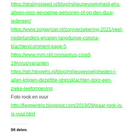
https://stralingsleed.nl/blog/milieugevoeligheid-ehs-
alleen-voor-gevoelige-personen-of-op-den-duur-
iedereen/
https://www.zorgwijzer.nl/zorgverzekering-2021/veel-
nederlanders-ervaren-langdurige-corona-
klachten/comment-page-5
https://www.rivm.nl/coronavirus-covid-
19/virus/varianten
https://stichtingehs.nl/blog/milieugevoeligheden-i-
allen-krijgen-dezelfde-stressklachten-door-een-
zieke-leefomgeving
Foto rook en vuur
http://fieggentrio.blogspot.com/2019/09/waar-rook-is-
is-vuur.html
Dit delen: