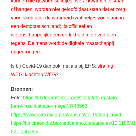
kunnen die gewoon stilletjes overal kwamen te staan
of hangen, worden niet geloofd (laat staan dat er zorg
voor is) en over de waarheid (wat netjes zou staan in
een democratisch land), is officieel en
wetenschappelijk geen eerlijkheid in de voors en
tegens. De mens wordt de digitale maatschappij
opgedrongen.
Is bij Covid-19 dan ook, net als bij EHS:
straling
WEG, klachten WEG?
Bronnen:
Foto:
https://nl.dreamstime.com/stock-foto-epstein-
barr-virusillustratie-image78748563
https://www.rivm.nl/coronavirus-covid-19/long-covid
https://bmcinfectdis.biomedcentral.com/articles/10.1186/s
021-06638-y